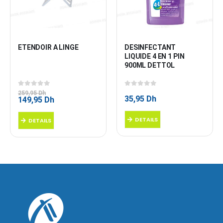
ETENDOIR A LINGE
DESINFECTANT 
LIQUIDE 4 EN 1 PIN 
900ML DETTOL
0
sur 5
0
sur 5
259,95
Dh
35,95
Dh
Le
Le
149,95
Dh
prix
prix
initial
actuel
DETAILS
DETAILS
était :
est :
259,95 Dh.
149,95 Dh.