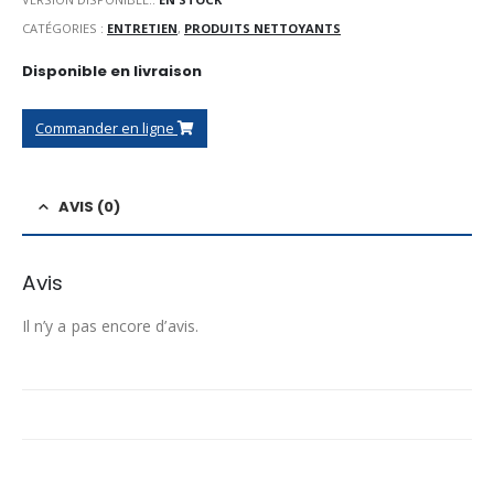
initial
actuel
était :
est :
CATÉGORIES :
ENTRETIEN
,
PRODUITS NETTOYANTS
21,50 Dh.
19,50 Dh.
Disponible en livraison
Commander en ligne
AVIS (0)
Avis
Il n’y a pas encore d’avis.