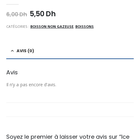
0
Sur 5
Le
Le
5,50
Dh
6,00
Dh
prix
prix
initial
actuel
CATÉGORIES :
BOISSON NON GAZEUSE
,
BOISSONS
était :
est :
6,00 Dh.
5,50 Dh.
AVIS (0)
Avis
Il n’y a pas encore d’avis.
Soyez le premier à laisser votre avis sur “Ice