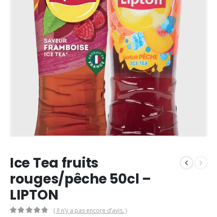
Ice Tea fruits
rouges/pêche 50cl –
LIPTON
( Il n’y a pas encore d’avis. )