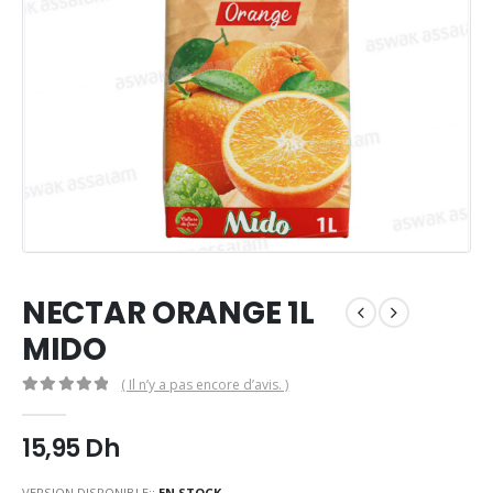
NECTAR ORANGE 1L
MIDO
( Il n’y a pas encore d’avis. )
0
Sur 5
15,95
Dh
VERSION DISPONIBLE::
EN STOCK