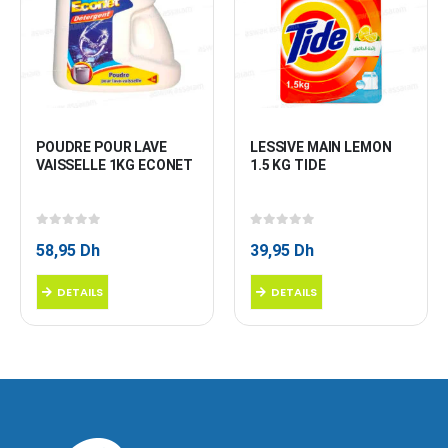
POUDRE POUR LAVE 
LESSIVE MAIN LEMON 
VAISSELLE 1KG ECONET
1.5 KG TIDE
0
sur 5
0
sur 5
58,95
Dh
39,95
Dh
DETAILS
DETAILS