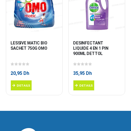
LESSIVE MATIC BIO 
DESINFECTANT 
SACHET 750G OMO
LIQUIDE 4 EN 1 PIN 
900ML DETTOL
0
sur 5
0
sur 5
20,95
Dh
35,95
Dh
DETAILS
DETAILS