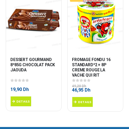
DESSERT GOURMAND 
FROMAGE FONDU 16 
8*85G CHOCOLAT PACK 
STANDARD*2 + 8P 
JAOUDA
CREME ROUGE LA 
VACHE QUI RIT
0
sur 5
0
sur 5
49,20
Dh
19,90
Dh
Le
Le
46,95
Dh
prix
prix
initial
actuel
DETAILS
DETAILS
était :
est :
49,20 Dh.
46,95 Dh.