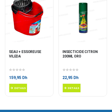
SEAU + ESSOREUSE 
INSECTICIDE CITRON 
VILEDA
200ML ORO
0
sur 5
0
sur 5
159,95
Dh
22,95
Dh
DETAILS
DETAILS