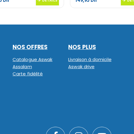
95
Dh
149,95
Dh
DETAILS
DET
NOS OFFRES
NOS PLUS
Catalogue Aswak
Livraison à domicile
Assalam
Aswak drive
Carte fidélité