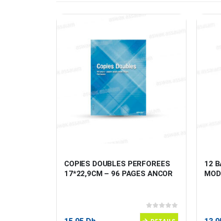
 KID’Z 
COPIES DOUBLES PERFOREES 
12 B
17*22,9CM – 96 PAGES ANCOR
MOD
0
sur 5
0
sur 5