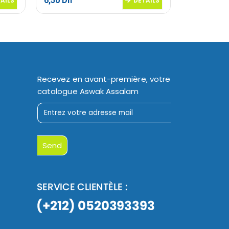
6,50
Dh
9,50
Dh
AILS
DETAILS
Recevez en avant-première, votre
catalogue Aswak Assalam