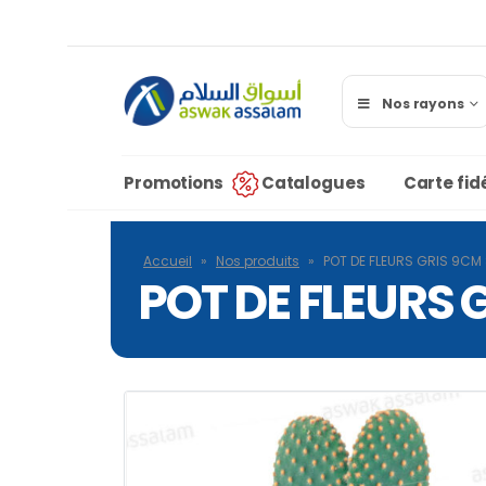
Nos rayons
Promotions
Catalogues
Carte fidé
Accueil
»
Nos produits
»
POT DE FLEURS GRIS 9CM
POT DE FLEURS 