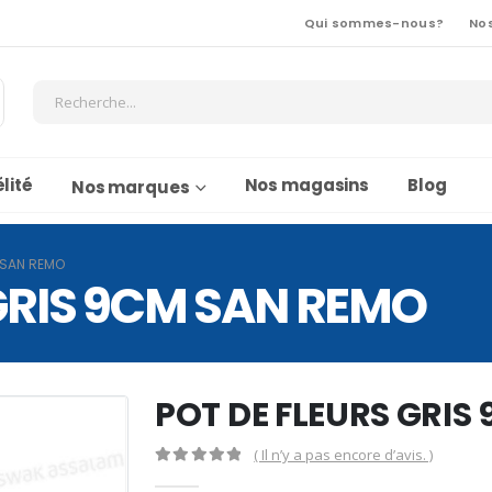
Qui sommes-nous?
No
lité
Nos magasins
Blog
Nos marques
 SAN REMO
GRIS 9CM SAN REMO
POT DE FLEURS GRIS
( Il n’y a pas encore d’avis. )
0
Sur 5