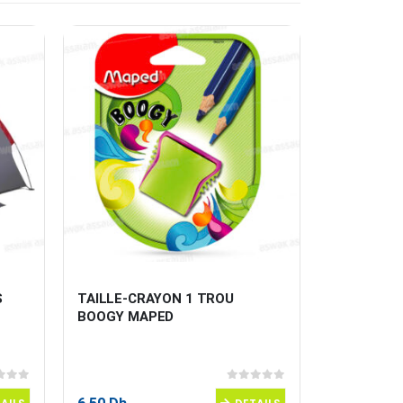
 
TAILLE-CRAYON 1 TROU 
SURLIGNE
BOOGY MAPED
ORANGE 
 5
0
sur 5