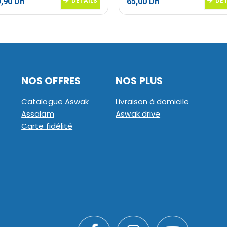
Le
DETAILS
Le
Le
DET
9,90
Dh
65,00
Dh
prix
prix
prix
al
actuel
initial
actuel
 :
est :
était :
est :
,90 Dh.
2989,90 Dh.
89,90 Dh.
65,00 Dh.
NOS OFFRES
NOS PLUS
Catalogue Aswak
Livraison à domicile
Assalam
Aswak drive
Carte fidélité