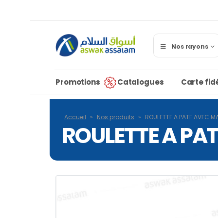
Nos rayons
Promotions
Catalogues
Carte fidé
Accueil
»
Nos produits
»
ROULETTE A PATE AVEC 
ROULETTE A PA