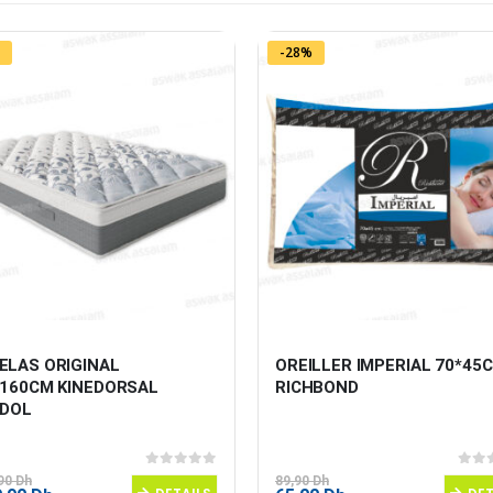
-28%
ELAS ORIGINAL 
OREILLER IMPERIAL 70*45C
*160CM KINEDORSAL 
RICHBOND
IDOL
0
sur 5
0
sur
,90
Dh
89,90
Dh