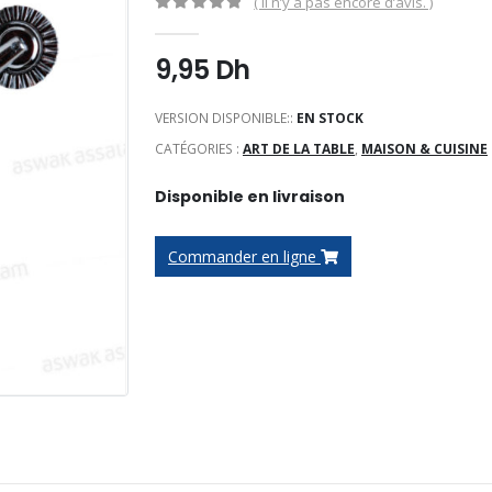
( Il n’y a pas encore d’avis. )
0
Sur 5
9,95
Dh
VERSION DISPONIBLE::
EN STOCK
CATÉGORIES :
ART DE LA TABLE
,
MAISON & CUISINE
Disponible en livraison
Commander en ligne