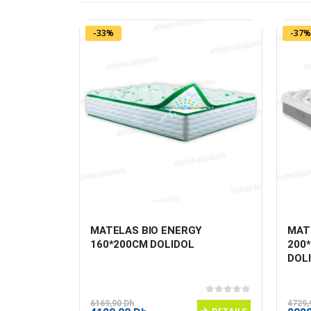
-33%
-37%
MOTIF 
MATELAS BIO ENERGY 
MAT
160*200CM DOLIDOL
200
DOL
0
sur 5
0
sur 5
6169,90
Dh
4729