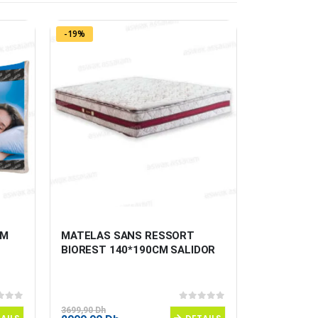
-19%
-29%
M 
MATELAS SANS RESSORT 
MATELAS 
BIOREST 140*190CM SALIDOR
180*200C
 5
0
sur 5
3699,90
Dh
7629,90
Dh