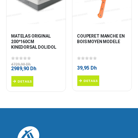
MATELAS ORIGINAL 
COUPERET MANCHE EN 
200*160CM 
BOIS MOYEN MODELE
KINEDORSAL DOLIDOL
0
sur 5
0
sur 5
4729,90
Dh
39,95
Dh
Le
Le
2989,90
Dh
prix
prix
initial
actuel
DETAILS
DETAILS
était :
est :
4729,90 Dh.
2989,90 Dh.