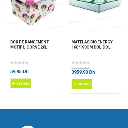
BOX DE RANGEMENT 
MATELAS BIO ENERGY 
MOTIF LICORNE 20L
160*190CM DOLIDOL
0
sur 5
0
sur 5
5599,90
Dh
59,95
Dh
Le
Le
3959,90
Dh
prix
prix
initial
actuel
DETAILS
DETAILS
était :
est :
5599,90 Dh.
3959,90 Dh.