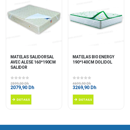
MATELAS SALIDORSAL 
MATELAS BIO ENERGY 
AVEC ALESE 160*190CM 
190*140CM DOLIDOL
SALIDOR
0
sur 5
0
sur 5
2599,00
Dh
4699,90
Dh
Le
Le
Le
Le
2079,90
Dh
3269,90
Dh
prix
prix
prix
prix
initial
actuel
initial
actuel
DETAILS
DETAILS
était :
est :
était :
est :
2599,00 Dh.
2079,90 Dh.
4699,90 Dh.
3269,90 Dh.