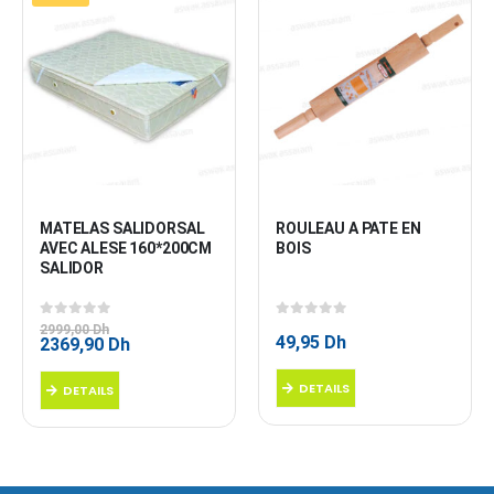
MATELAS SALIDORSAL 
ROULEAU A PATE EN 
AVEC ALESE 160*200CM 
BOIS
SALIDOR
0
sur 5
0
sur 5
2999,00
Dh
49,95
Dh
Le
Le
2369,90
Dh
prix
prix
initial
actuel
DETAILS
DETAILS
était :
est :
2999,00 Dh.
2369,90 Dh.