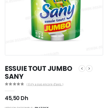
ESSUIE TOUT JUMBO
SANY
( Il n’y a pas encore d’avis. )
0
Sur 5
45,50
Dh
VERSION DISPONIBLE::
EN STOCK