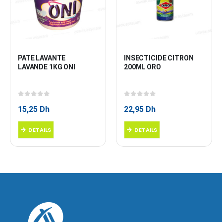
PATE LAVANTE 
INSECTICIDE CITRON 
LAVANDE 1KG ONI
200ML ORO
0
sur 5
0
sur 5
15,25
Dh
22,95
Dh
DETAILS
DETAILS