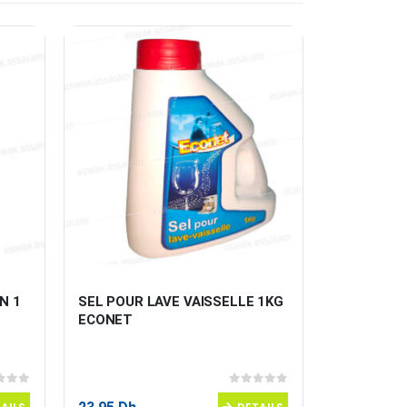
N 1 
SEL POUR LAVE VAISSELLE 1KG 
DESINFECT
ECONET
LAVANDE 
 5
0
sur 5