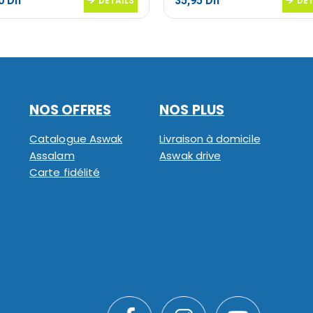
90
Dh
35,95
Dh
DETAILS
DET
NOS OFFRES
NOS PLUS
Catalogue Aswak
Livraison à domicile
Assalam
Aswak drive
Carte fidélité