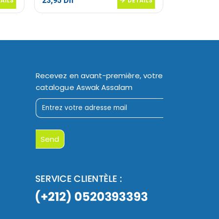
23,95
Dh
35,95
Dh
AILS
DETAILS
Recevez en avant-première, votre
catalogue Aswak Assalam