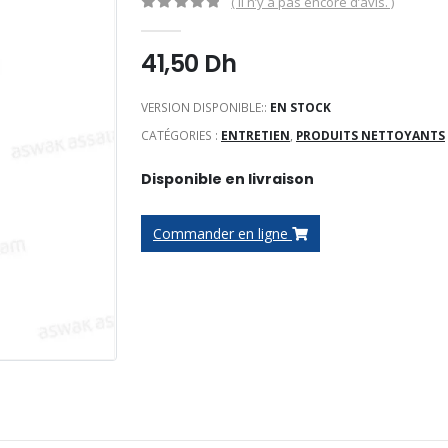
( Il n’y a pas encore d’avis. )
0
Sur 5
41,50
Dh
VERSION DISPONIBLE::
EN STOCK
CATÉGORIES :
ENTRETIEN
,
PRODUITS NETTOYANTS
Disponible en livraison
Commander en ligne