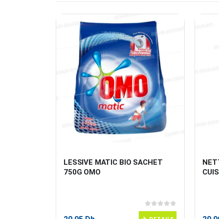
LESSIVE MATIC BIO SACHET 
NET
VERTE 1L 
750G OMO
CUI
0
sur 5
0
sur 5