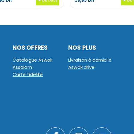
,95
Dh
59,95
Dh
DETAILS
DET
NOS OFFRES
NOS PLUS
Catalogue Aswak
Livraison à domicile
Assalam
Aswak drive
Carte fidélité