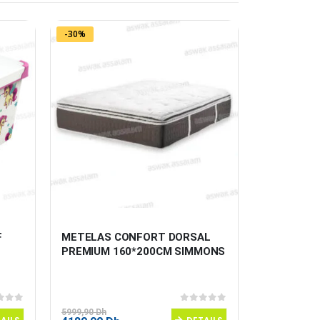
-30%
-19%
 
METELAS CONFORT DORSAL 
MATELAS 
PREMIUM 160*200CM SIMMONS
BIOREST 
 5
0
sur 5
5999,90
Dh
5599,90
Dh