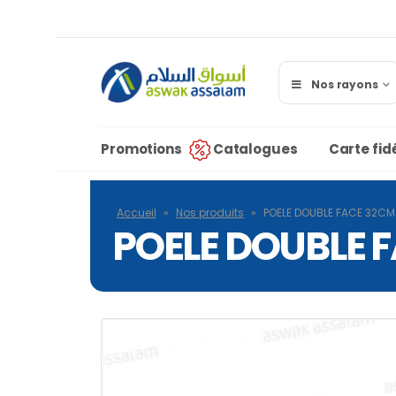
Nos rayons
Promotions
Catalogues
Carte fidé
Accueil
»
Nos produits
»
POELE DOUBLE FACE 32CM
POELE DOUBLE 