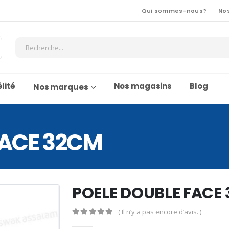
Qui sommes-nous?
No
lité
Nos magasins
Blog
Nos marques
FACE 32CM
POELE DOUBLE FACE
( Il n’y a pas encore d’avis. )
0
Sur 5