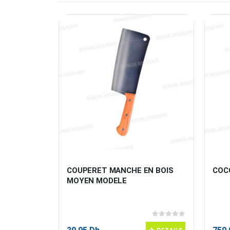
COUPERET MANCHE EN BOIS 
COC
SAL 
MOYEN MODELE
0
sur 5
0
sur 5