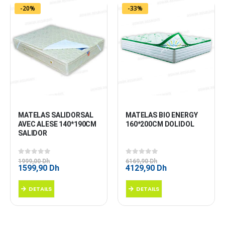
-20%
-33%
MATELAS SALIDORSAL 
MATELAS BIO ENERGY 
AVEC ALESE 140*190CM 
160*200CM DOLIDOL
SALIDOR
0
sur 5
0
sur 5
1999,00
Dh
6169,90
Dh
Le
Le
Le
Le
1599,90
Dh
4129,90
Dh
prix
prix
prix
prix
initial
actuel
initial
actuel
DETAILS
DETAILS
était :
est :
était :
est :
1999,00 Dh.
1599,90 Dh.
6169,90 Dh.
4129,90 Dh.